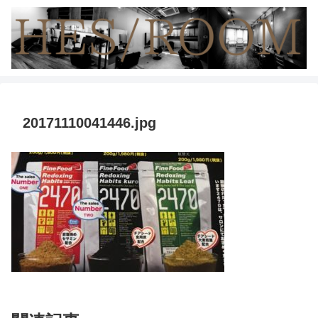
20171110041446.jpg