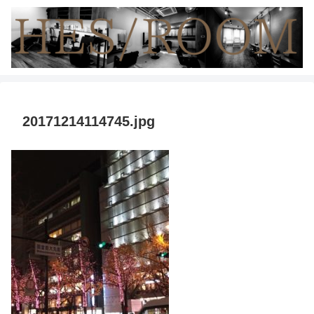
20171214114745.jpg