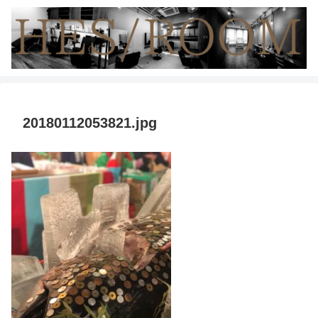
20180112053821.jpg