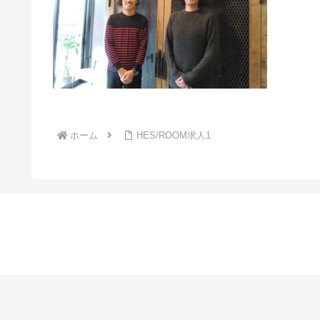
ホーム
HES/ROOM求人1